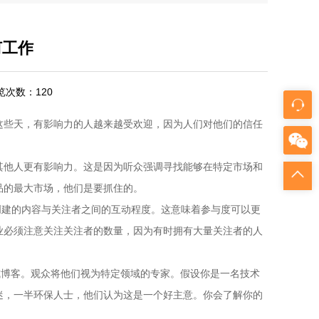
何工作
浏览次数：120
这些天，有影响力的人越来越受欢迎，因为人们对他们的信任
其他人更有影响力。这是因为听众强调寻找能够在特定市场和
品的最大市场，他们是要抓住的。
率指的是用户创建的内容与关注者之间的互动程度。这意味着参与度可以更
业必须注意关注关注者的数量，因为有时拥有大量关注者的人
式博客。观众将他们视为特定领域的专家。假设你是一名技术
迷，一半环保人士，他们认为这是一个好主意。你会了解你的
。