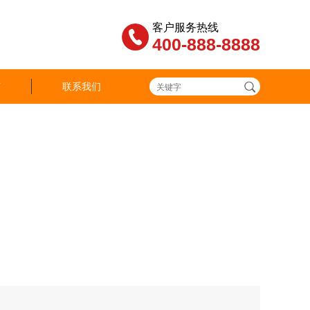
客户服务热线
400-888-8888
言
|
联系我们