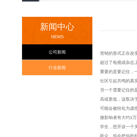
新闻中心
NEWS
公司新闻
营销的形式正在改
超过了电视或杂志
行业新闻
重要的是要记住，
社区引起共鸣的真
另一个需要记住的是参
高或更低，这取决
可能会被转化为虚
微影响者有大约1
学生，想开设一个
听众，你会把你的