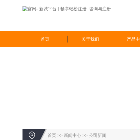
首页
|
关于我们
|
产品中
首页
>>
新闻中心
>>
公司新闻