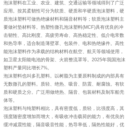
泡沫塑料在工业、农业、建筑、交通运输等领域得到了广泛
应用。按其柔韧性可分为软质、硬质和半硬质泡沫塑料，硬
质泡沫塑料可做热绝缘材料和隔音材料等；软质泡沫塑料主
要做衬垫材料等。热塑性微孔泡沫塑料(MCF)具有优良的冲
击韧性、高比刚度、高疲劳寿命、高热稳定性、低介电常数
和热导率，适合制造薄壁罩、包装件、电和热绝缘件。高性
能泡沫塑料作为承载的结构材料在航空、航天等领域使用，
如卫星太阳能电池的骨架、火箭整流罩等。2025年我国泡沫
塑料产量同比增长7%。
泡沫塑料也叫多孔塑料。以树脂为主要原料制成的内部具有
无数微孔的塑料。质轻、绝热、吸音、防震、耐腐蚀。有软
质和硬质之分。广泛用做绝热、隔音、包装材料及制车船壳
体等。
泡沫塑料与纯塑料相比，具有密度低，质轻，比强度高，其
强度随密度增加而增大，有吸收冲击载荷的能力，有优良的
缓冲减震性能，隔音吸音性能，热导率低，隔热性能好，优