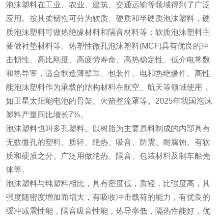
泡沫塑料在工业、农业、建筑、交通运输等领域得到了广泛
应用。按其柔韧性可分为软质、硬质和半硬质泡沫塑料，硬
质泡沫塑料可做热绝缘材料和隔音材料等；软质泡沫塑料主
要做衬垫材料等。热塑性微孔泡沫塑料(MCF)具有优良的冲
击韧性、高比刚度、高疲劳寿命、高热稳定性、低介电常数
和热导率，适合制造薄壁罩、包装件、电和热绝缘件。高性
能泡沫塑料作为承载的结构材料在航空、航天等领域使用，
如卫星太阳能电池的骨架、火箭整流罩等。2025年我国泡沫
塑料产量同比增长7%。
泡沫塑料也叫多孔塑料。以树脂为主要原料制成的内部具有
无数微孔的塑料。质轻、绝热、吸音、防震、耐腐蚀。有软
质和硬质之分。广泛用做绝热、隔音、包装材料及制车船壳
体等。
泡沫塑料与纯塑料相比，具有密度低，质轻，比强度高，其
强度随密度增加而增大，有吸收冲击载荷的能力，有优良的
缓冲减震性能，隔音吸音性能，热导率低，隔热性能好，优